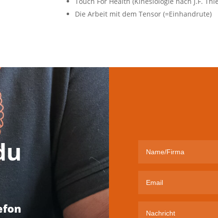
Touch For Health (Kinesiologie nach J.F. Thie
Die Arbeit mit dem Tensor (=Einhandrute)
du
efon