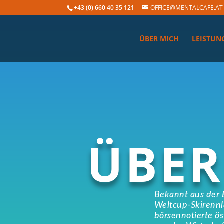
+43 (0) 660 40 35 121
OFFICE@MENTALCAFE.AT
ÜBER MICH
LEISTUN
ÜBER
Bekannt aus der
Weltcup-Skirennl
börsennotierte ö