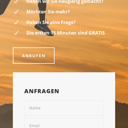
N
Haben wir Sie neugierig gemacht?
N
Möchten Sie mehr?
N
Haben Sie eine Frage?
N
Die ersten 15 Minuten sind GRATIS
ANRUFEN
ANFRAGEN